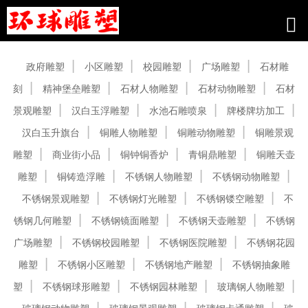
产品中心
政府雕塑
小区雕塑
校园雕塑
广场雕塑
石材雕
刻
精神堡垒雕塑
石材人物雕塑
石材动物雕塑
石材
景观雕塑
汉白玉浮雕塑
水池石雕喷泉
牌楼牌坊加工
汉白玉升旗台
铜雕人物雕塑
铜雕动物雕塑
铜雕景观
雕塑
商业街小品
铜钟铜香炉
青铜鼎雕塑
铜雕天壶
雕塑
铜铸造浮雕
不锈钢人物雕塑
不锈钢动物雕塑
不锈钢景观雕塑
不锈钢灯光雕塑
不锈钢镂空雕塑
不
锈钢几何雕塑
不锈钢镜面雕塑
不锈钢天壶雕塑
不锈钢
广场雕塑
不锈钢校园雕塑
不锈钢医院雕塑
不锈钢花园
雕塑
不锈钢小区雕塑
不锈钢地产雕塑
不锈钢抽象雕
塑
不锈钢球形雕塑
不锈钢园林雕塑
玻璃钢人物雕塑