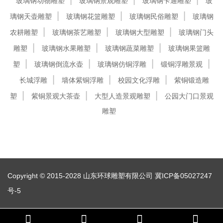
玻璃钢动物雕塑
玻璃钢景观雕塑
玻璃钢卡通雕塑
玻
璃钢天壶雕塑
玻璃钢花篮雕塑
玻璃钢民俗雕塑
玻璃钢
农耕雕塑
玻璃钢茶艺雕塑
玻璃钢大型雕塑
玻璃钢门头
雕塑
玻璃钢水果雕塑
玻璃钢蔬菜雕塑
玻璃钢果篮雕
塑
玻璃钢倒流水壶
玻璃钢仿铜浮雕
锻铜浮雕景观
长城浮雕
墙体紫铜浮雕
校园文化浮雕
紫铜锻造雕
塑
紫铜景观大茶壶
大型人造景观雕塑
公园大门口景观
雕塑
Copyright © 2015-2028 山东环球雕塑有限公司
冀ICP备05027247
号-5