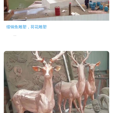
缎铜鱼雕塑，荷花雕塑
...