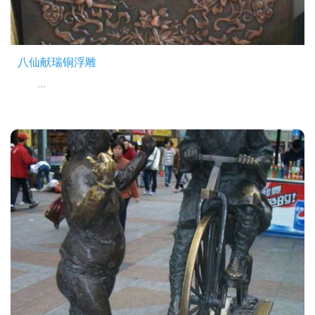
八仙献瑞铜浮雕
...