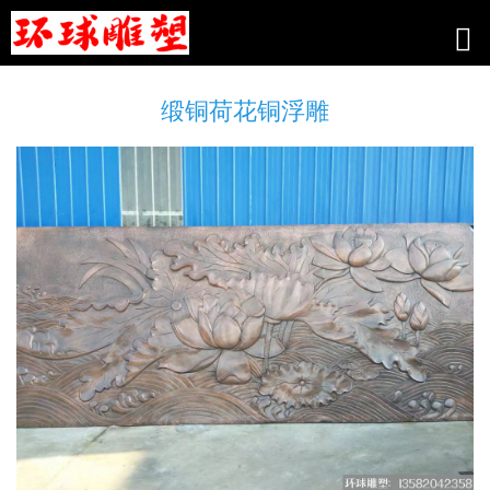
缎铜荷花铜浮雕