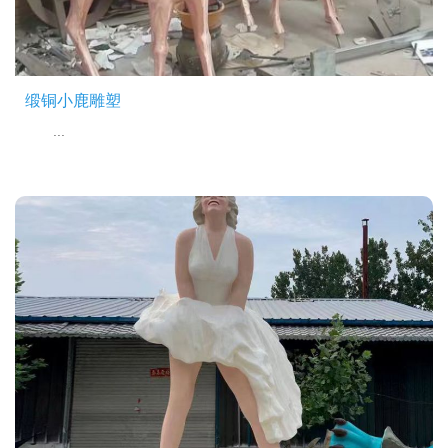
缎铜小鹿雕塑
...